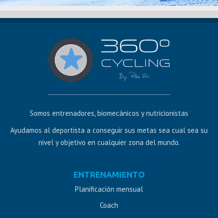
Somos entrenadores, biomecánicos y nutricionistas
Ayudamos al deportista a conseguir sus metas sea cual sea su
nivel y objetivo en cualquier zona del mundo.
Diseño
ENTRENAMIENTO
web
Planificación mensual
Jaén
Coach