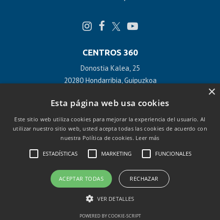
CENTROS 360
Donostia Kalea, 25
20280 Hondarribia, Guipuzkoa
×
+34 943 478 928 / 618 890 355
Esta página web usa cookies
Este sitio web utiliza cookies para mejorar la experiencia del usuario. Al
Polígono Benta Aldea 26
utilizar nuestro sitio web, usted acepta todas las cookies de acuerdo con
20270 Anoeta, Guipuzkoa
nuestra Política de cookies.
Leer más
+34 943 478 928 / 618 890 355
ESTADÍSTICAS
MARKETING
FUNCIONALES
ACEPTAR TODAS
RECHAZAR
©2026 360 Cycling
Política de privacidad
Política de
|
|
VER DETALLES
cookies
Aviso Legal
0
|
POWERED BY COOKIE-SCRIPT
Diseño web
Creactiva