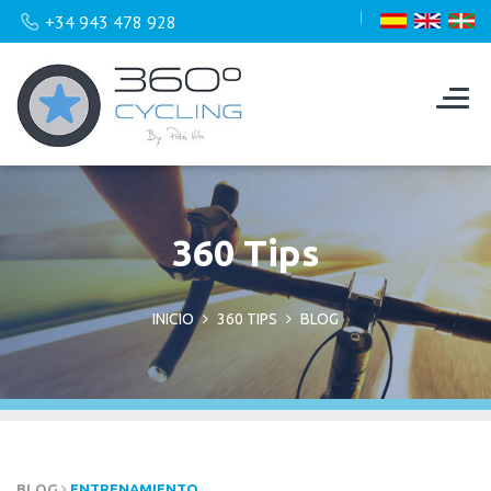
+34 943 478 928
360 Tips
INICIO
360 TIPS
BLOG
BLOG
ENTRENAMIENTO