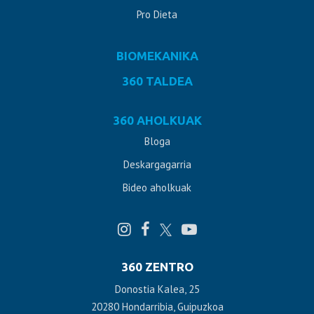
Pro Dieta
BIOMEKANIKA
360 TALDEA
360 AHOLKUAK
Bloga
Deskargagarria
Bideo aholkuak
360 ZENTRO
Donostia Kalea, 25
20280 Hondarribia, Guipuzkoa