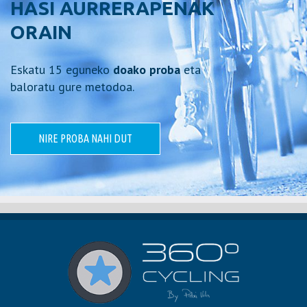
HASI AURRERAPENAK
ORAIN
Eskatu 15 eguneko
doako proba
eta
baloratu gure metodoa.
NIRE PROBA NAHI DUT