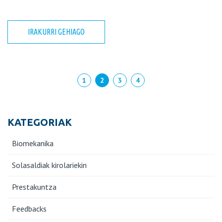
IRAKURRI GEHIAGO
1
2
3
4
KATEGORIAK
Biomekanika
Solasaldiak kirolariekin
Prestakuntza
Feedbacks