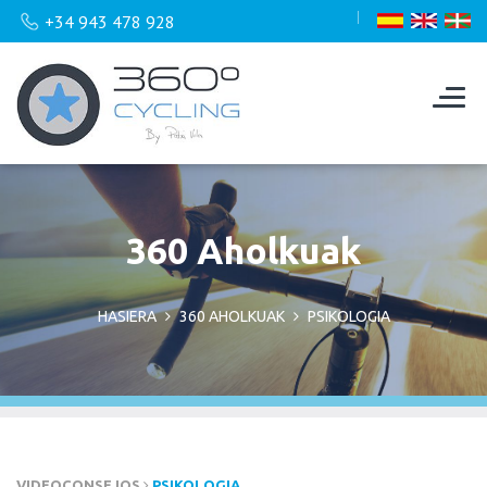
+34 943 478 928
360 Aholkuak
HASIERA
360 AHOLKUAK
PSIKOLOGIA
VIDEOCONSEJOS
PSIKOLOGIA