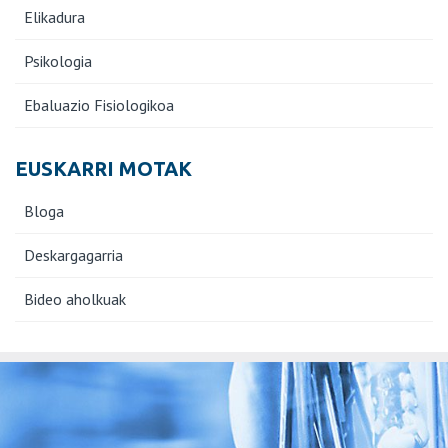
Elikadura
Psikologia
Ebaluazio Fisiologikoa
EUSKARRI MOTAK
Bloga
Deskargagarria
Bideo aholkuak