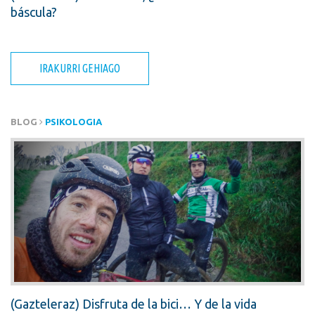
báscula?
IRAKURRI GEHIAGO
BLOG
PSIKOLOGIA
(Gazteleraz) Disfruta de la bici… Y de la vida