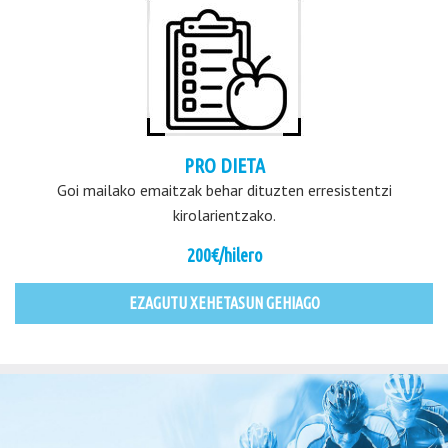
PRO DIETA
Goi mailako emaitzak behar dituzten erresistentzi
kirolarientzako.
200€/hilero
EZAGUTU XEHETASUN GEHIAGO