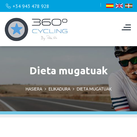
+34 943 478 928
Dieta mugatuak
HASIERA
ELIKADURA
DIETA MUGATUAK