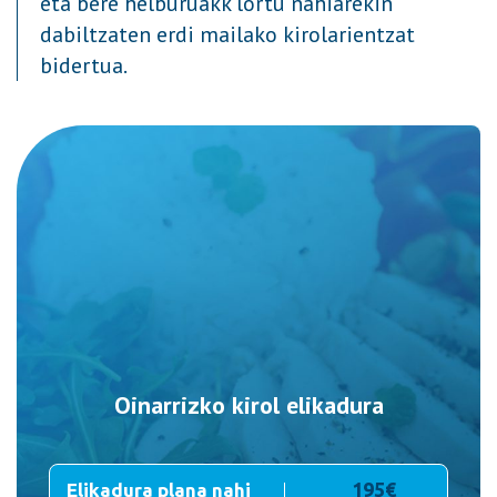
eta bere helburuakk lortu nahiarekin
dabiltzaten erdi mailako kirolarientzat
bidertua.
Oinarrizko kirol elikadura
195€
Elikadura plana nahi