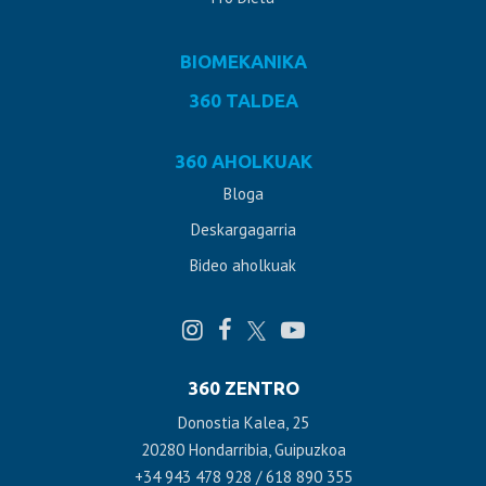
BIOMEKANIKA
360 TALDEA
360 AHOLKUAK
Bloga
Deskargagarria
Bideo aholkuak
360 ZENTRO
Donostia Kalea, 25
20280 Hondarribia, Guipuzkoa
+34 943 478 928 / 618 890 355