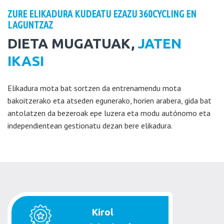
ZURE ELIKADURA KUDEATU EZAZU 360CYCLING EN
LAGUNTZAZ
DIETA MUGATUAK,
JATEN
IKASI
Elikadura mota bat sortzen da entrenamendu mota
bakoitzerako eta atseden egunerako, horien arabera, gida bat
antolatzen da bezeroak epe luzera eta modu autónomo eta
independientean gestionatu dezan bere elikadura.
Kirol