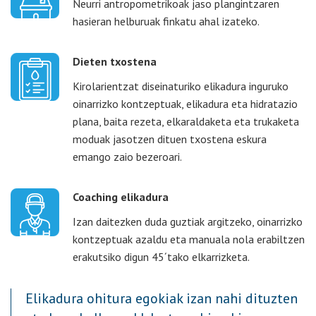
Neurri antropometrikoak jaso plangintzaren
hasieran helburuak finkatu ahal izateko.
Dieten txostena
Kirolarientzat diseinaturiko elikadura inguruko
oinarrizko kontzeptuak, elikadura eta hidratazio
plana, baita rezeta, elkaraldaketa eta trukaketa
moduak jasotzen dituen txostena eskura
emango zaio bezeroari.
Coaching elikadura
Izan daitezken duda guztiak argitzeko, oinarrizko
kontzeptuak azaldu eta manuala nola erabiltzen
erakutsiko digun 45´tako elkarrizketa.
Elikadura ohitura egokiak izan nahi dituzten