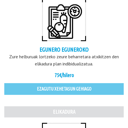
EGUNERO EGUNEROKO
Zure helburuak lortzeko zeure beharretara atxikitzen den
elikadura plan indibidualizatua.
75€/hilero
EZAGUTU XEHETASUN GEHIAGO
ELIKADURA