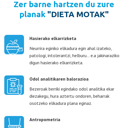
Zer barne hartzen du zure
planak
"DIETA MOTAK"
Hasierako elkarrizketa
Neurrira eginiko elikadura egin ahal izateko,
patologi, intolerantzi, helburu… e.a jakinaraziko
digun hasierako elkarrizketa.
Odol analitikaren balorazioa
Bezeroak berriki egindako odol analitika ekar
diezakegu, hura aztertu ondoren, beharrak
osotzeko elikadura plana eginaz.
Antropometria