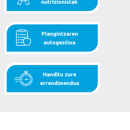
nutrizionistak
Plangintzaren
autogestioa
Handitu zure
errendimendua