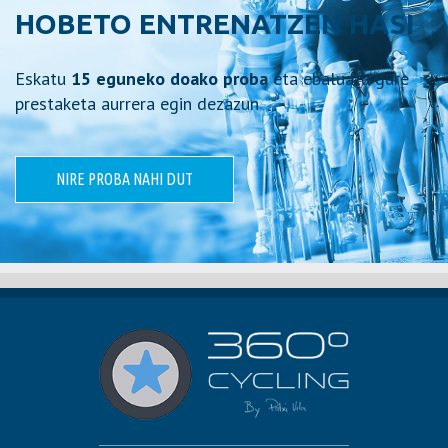
HOBETO ENTRENATZEN HASI
Eskatu
15 eguneko doako proba
eta ebaluatu gure
prestaketa aurrera egin dezazun
NIRE PROBA NAHI DUT