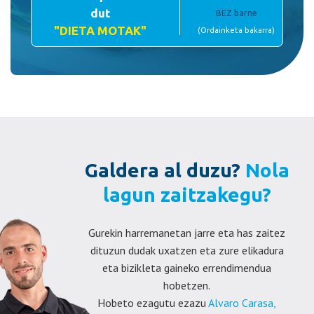
dut
BEZ barne
"DIETA MOTAK"
(Ordainketa bakarra)
Galdera al duzu?
Nola
lagun zaitzakegu?
Gurekin harremanetan jarre eta has zaitez
dituzun dudak uxatzen eta zure elikadura
eta bizikleta gaineko errendimendua
hobetzen.
Hobeto ezagutu ezazu
Alvaro Carasa,