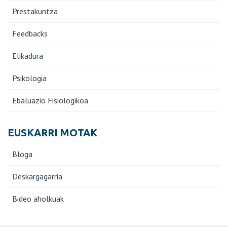
Prestakuntza
Feedbacks
Elikadura
Psikologia
Ebaluazio Fisiologikoa
EUSKARRI MOTAK
Bloga
Deskargagarria
Bideo aholkuak