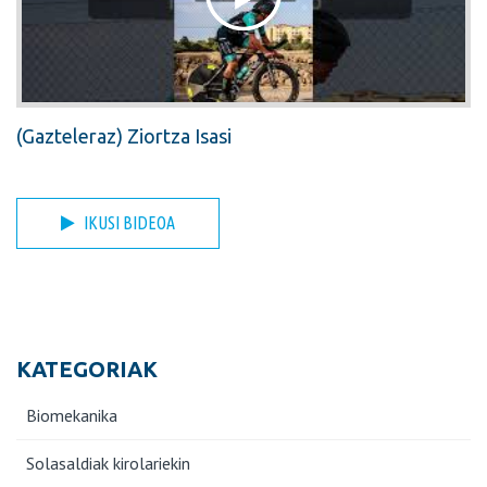
(Gazteleraz) Ziortza Isasi
IKUSI BIDEOA
KATEGORIAK
Biomekanika
Solasaldiak kirolariekin