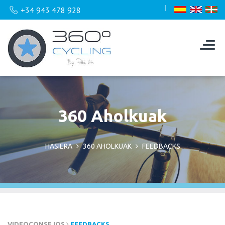
+34 943 478 928
360 Aholkuak
HASIERA
360 AHOLKUAK
FEEDBACKS
VIDEOCONSEJOS
FEEDBACKS