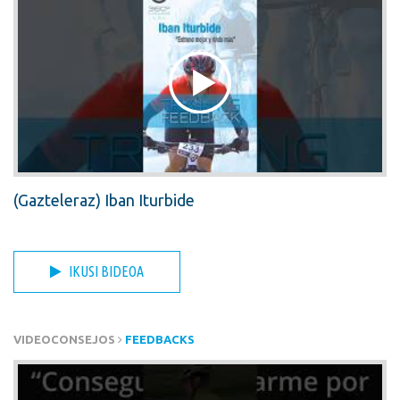
(Gazteleraz) Iban Iturbide
IKUSI BIDEOA
VIDEOCONSEJOS
FEEDBACKS