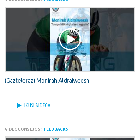
(Gazteleraz) Monirah Aldraiweesh
IKUSI BIDEOA
VIDEOCONSEJOS
FEEDBACKS