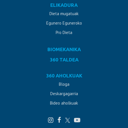
ELIKADURA
Dieta mugatuak
Egunero Eguneroko
Pro Dieta
BIOMEKANIKA
360 TALDEA
360 AHOLKUAK
Bloga
Deskargagarria
Bideo aholkuak