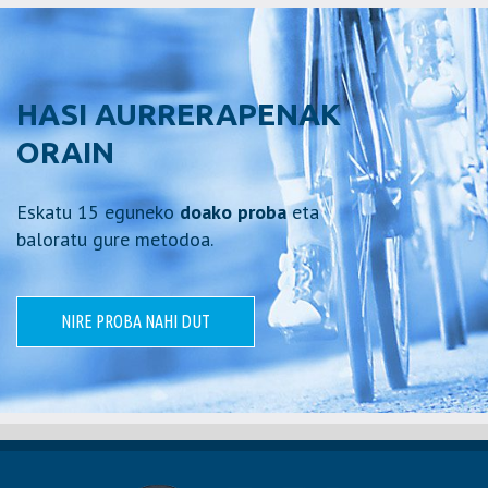
HASI AURRERAPENAK
ORAIN
Eskatu 15 eguneko
doako proba
eta
baloratu gure metodoa.
NIRE PROBA NAHI DUT