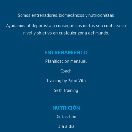
Somos entrenadores, biomecánicos y nutricionistas
Ayudamos al deportista a conseguir sus metas sea cual sea su
nivel y objetivo en cualquier zona del mundo.
Diseño
ENTRENAMIENTO
web
Planificación mensual
Jaén
Coach
Training by Patxi Vila
Self Training
NUTRICIÓN
Dietas tipo
Día a día