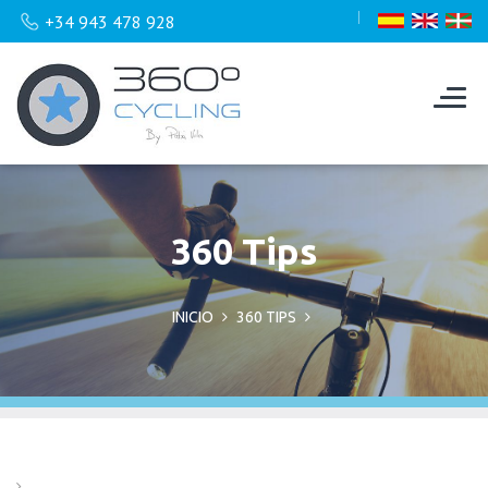
+34 943 478 928
360 Tips
INICIO
360 TIPS