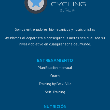
Somos entrenadores, biomecánicos y nutricionistas
Ayudamos al deportista a conseguir sus metas sea cual sea su
nivel y objetivo en cualquier zona del mundo.
Diseño
ENTRENAMIENTO
web
Planificación mensual
Jaén
Coach
Training by Patxi Vila
Self Training
NUTRICIÓN