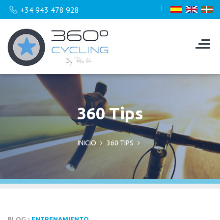
+34 943 478 928
360 Tips
INICIO
360 TIPS
BLOG
ENTRENAMIENTO