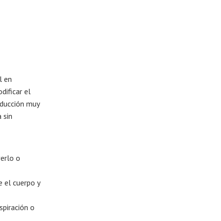
l en
dificar el
roducción muy
 sin
erlo o
e el cuerpo y
spiración o