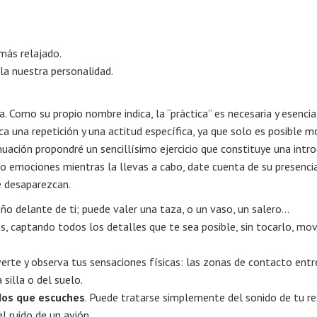
 más relajado.
la nuestra personalidad.
. Como su propio nombre indica, la “práctica” es necesaria y esencia
 una repetición y una actitud específica, ya que solo es posible mo
tinuación propondré un sencillísimo ejercicio que constituye una int
 o emociones mientras la llevas a cabo, date cuenta de su presencia
e desaparezcan.
o delante de ti; puede valer una taza, o un vaso, un salero…
, captando todos los detalles que te sea posible, sin tocarlo, mov
overte y observa tus sensaciones físicas: las zonas de contacto entr
 silla o del suelo.
dos que escuches
. Puede tratarse simplemente del sonido de tu re
l ruido de un avión.