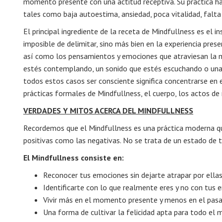
momento presente con una actitud receptiva. Su práctica h
tales como baja autoestima, ansiedad, poca vitalidad, falt
El principal ingrediente de la receta de Mindfullness es el
imposible de delimitar, sino más bien en la experiencia prese
así como los pensamientos y emociones que atraviesan la me
estés contemplando, un sonido que estés escuchando o una 
todos estos casos ser consciente significa concentrarse en 
prácticas formales de Mindfullness, el cuerpo, los actos de
VERDADES Y MITOS ACERCA DEL MINDFULLNESS
Recordemos que el Mindfullness es una práctica moderna que 
positivas como las negativas. No se trata de un estado de tr
El Mindfullness consiste en:
Reconocer tus emociones sin dejarte atrapar por ellas
Identificarte con lo que realmente eres y no con tus 
Vivir más en el momento presente y menos en el pasa
Una forma de cultivar la felicidad apta para todo el 