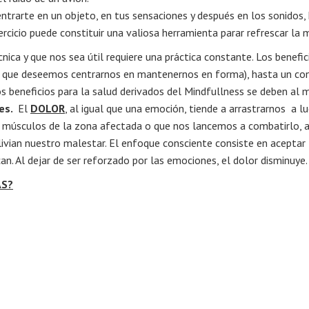
ntrarte en un objeto, en tus sensaciones y después en los sonidos,
rcicio puede constituir una valiosa herramienta parar refrescar la 
nica y que nos sea útil requiere una práctica constante. Los benefi
de que deseemos centrarnos en mantenernos en forma), hasta un co
os beneficios para la salud derivados del Mindfullness se deben al
es.
El
DOLOR
, al igual que una emoción, tiende a arrastrarnos a l
los músculos de la zona afectada o que nos lancemos a combatirlo, 
ivian nuestro malestar. El enfoque consciente consiste en aceptar 
n. Al dejar de ser reforzado por las emociones, el dolor disminuye.
AS?