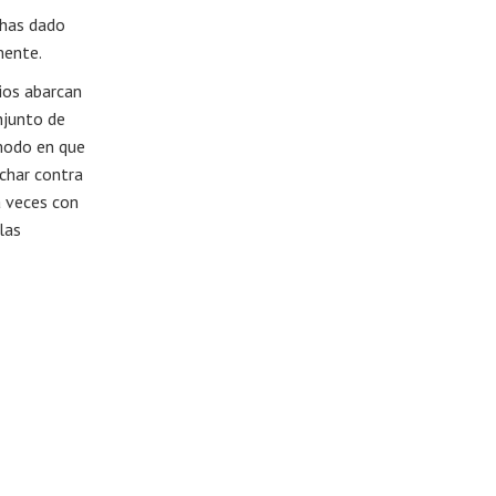
 has dado
mente.
cios abarcan
njunto de
 modo en que
uchar contra
a veces con
las