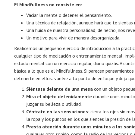
El Mindfullness no consiste en:
Vaciar la mente o detener el pensamiento.
Una técnica de relajación, aunque hará que te sientas
Una huida de nuestra personalidad; de hecho, nos reve
Un motivo para vivir de manera desorganizada.
Realicemos un pequeño ejercicio de introducción a la práctica
cualquier tipo de meditación o entrenamiento mental; implica
estado mental con un ejercicio regular, diario quizás. A con
básica a lo que es el Mindfullness. Si parecen pensamientos
detenerte en ellos: vuelve a tu punto de enfoque y deja qu
Siéntate delante de una mesa
con un objeto pequeñ
Mira el objeto detenidamente
durante unos minutos
juzgar su belleza o utilidad.
Céntrate en las sensaciones
: cierra los ojos sin m
la ropa y los puntos en los que sientes la presión de la
Presta atención durante unos minutos a los soni
cualquier otro sonido, como la radio de los vecinos o e