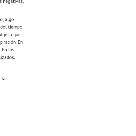
s negativas,
o, algo
 del tiempo,
objeto que
iración. En
. En las
lizados.
 las