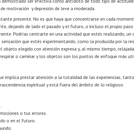
a demostrado ser efectiva como antídoto de todo tipo de actitude
a de motivación y depresión de leve a moderada.
 instante presente. No es que haya que concentrarse en cada moment
nte, dejando de lado el pasado y el futuro, o incluso el propio paso
nte. Podrías centrarte en una actividad que estés realizando, un 
sensación que estés experimentando, como la producida por la resp
el objeto elegido con atención expresa y, al mismo tiempo, relajada
 respirar o caminar y los objetos son los puntos de enfoque más uti
implica prestar atención a la totalidad de las experiencias, tanto
ascendencia espiritual y está fuera del ámbito de lo religioso.
.
emociones o tus errores.
do o en el futuro.
mundo.