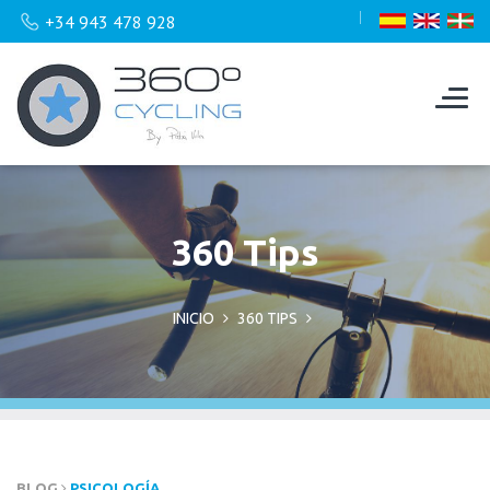
+34 943 478 928
360 Tips
INICIO
360 TIPS
BLOG
PSICOLOGÍA