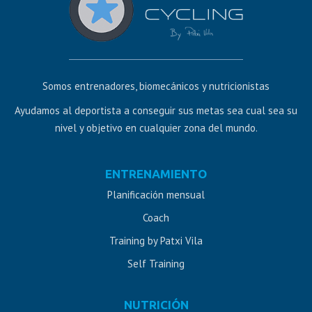
Somos entrenadores, biomecánicos y nutricionistas
Ayudamos al deportista a conseguir sus metas sea cual sea su
nivel y objetivo en cualquier zona del mundo.
Diseño
ENTRENAMIENTO
web
Planificación mensual
Jaén
Coach
Training by Patxi Vila
Self Training
NUTRICIÓN