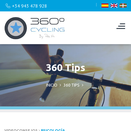
+34 943 478 928
360 Tips
INICIO
360 TIPS
VIDEOCONSEJOS
PSICOLOGÍA