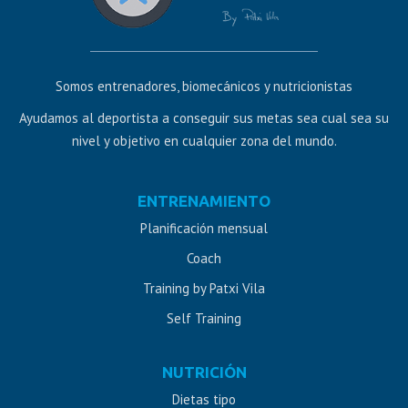
Somos entrenadores, biomecánicos y nutricionistas
Ayudamos al deportista a conseguir sus metas sea cual sea su
nivel y objetivo en cualquier zona del mundo.
Diseño
ENTRENAMIENTO
web
Planificación mensual
Jaén
Coach
Training by Patxi Vila
Self Training
NUTRICIÓN
Dietas tipo