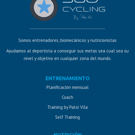
Somos entrenadores, biomecánicos y nutricionistas
Ayudamos al deportista a conseguir sus metas sea cual sea su
nivel y objetivo en cualquier zona del mundo.
Diseño
ENTRENAMIENTO
web
Planificación mensual
Jaén
Coach
Training by Patxi Vila
Self Training
NUTRICIÓN