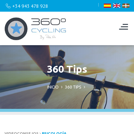
+34 943 478 928
360 Tips
INICIO
360 TIPS
VIDEOCONSEJOS
PSICOLOGÍA