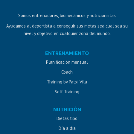
Somos entrenadores, biomecánicos y nutricionistas
Ayudamos al deportista a conseguir sus metas sea cual sea su
nivel y objetivo en cualquier zona del mundo.
Diseño
ENTRENAMIENTO
web
Planificación mensual
Jaén
Coach
Training by Patxi Vila
Self Training
NUTRICIÓN
Dietas tipo
Día a día