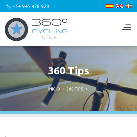
+34 943 478 928
360 Tips
INICIO
360 TIPS