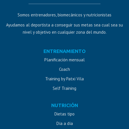
Somos entrenadores, biomecánicos y nutricionistas
Ayudamos al deportista a conseguir sus metas sea cual sea su
nivel y objetivo en cualquier zona del mundo.
Diseño
ENTRENAMIENTO
web
Planificación mensual
Jaén
Coach
Training by Patxi Vila
Self Training
NUTRICIÓN
Dietas tipo
Día a día