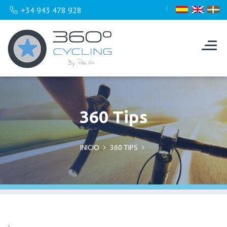
+34 943 478 928
360 Tips
INICIO
360 TIPS