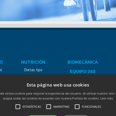
O
NUTRICIÓN
BIOMECÁNICA
al
Dietas tipo
EQUIPO 360
Día a día
Esta página web usa cookies
a
Dieta Pro
web utiliza cookies para mejorar la experiencia del usuario. Al utilizar nuestro siti
acepta todas las cookies de acuerdo con nuestra Política de cookies.
Leer más
ESTADÍSTICAS
MARKETING
FUNCIONALES