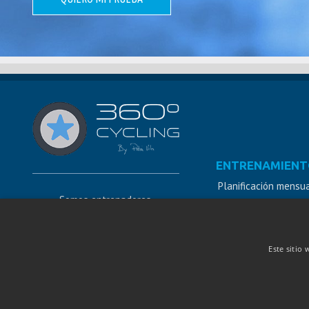
ENTRENAMIENT
Planificación mensu
Somos entrenadores,
Coach
biomecánicos y nutricionistas
Training by Patxi Vil
Ayudamos al deportista a
Este sitio 
Self Training
conseguir sus metas sea cual
sea su nivel y objetivo en
cualquier zona del mundo.