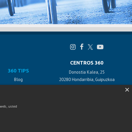
CENTROS 360
360 TIPS
Donostia Kalea, 25
Blog
20280 Hondarribia, Guipuzkoa
+34 943 478 928 / 618 890 355
×
Descargables
Videoconsejos
Polígono Benta Aldea 26
o web, usted
20270 Anoeta, Guipuzkoa
+34 943 478 928 / 618 890 355