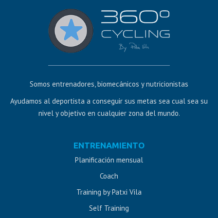
Somos entrenadores, biomecánicos y nutricionistas
Ayudamos al deportista a conseguir sus metas sea cual sea su
nivel y objetivo en cualquier zona del mundo.
Diseño
ENTRENAMIENTO
web
Planificación mensual
Jaén
Coach
Training by Patxi Vila
Self Training