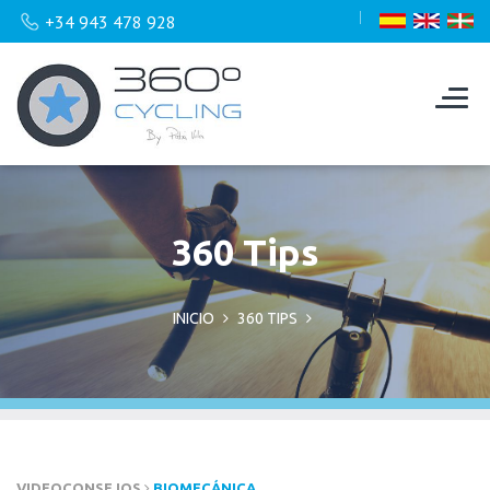
+34 943 478 928
360 Tips
INICIO
360 TIPS
VIDEOCONSEJOS
BIOMECÁNICA