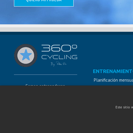
ENTRENAMIENT
Planificación mensu
Somos entrenadores,
Coach
biomecánicos y nutricionistas
Training by Patxi Vil
Ayudamos al deportista a
Este sitio 
Self Training
conseguir sus metas sea cual
sea su nivel y objetivo en
cualquier zona del mundo.