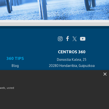
CENTROS 360
360 TIPS
Donostia Kalea, 25
Blog
20280 Hondarribia, Guipuzkoa
+34 943 478 928 / 618 890 355
×
Descargables
Videoconsejos
Polígono Benta Aldea 26
o web, usted
20270 Anoeta, Guipuzkoa
+34 943 478 928 / 618 890 355