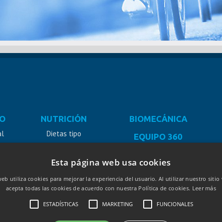
O
NUTRICIÓN
BIOMECÁNICA
al
Dietas tipo
EQUIPO 360
Día a día
Esta página web usa cookies
a
Dieta Pro
web utiliza cookies para mejorar la experiencia del usuario. Al utilizar nuestro siti
acepta todas las cookies de acuerdo con nuestra Política de cookies.
Leer más
ESTADÍSTICAS
MARKETING
FUNCIONALES