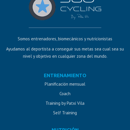
Somos entrenadores, biomecánicos y nutricionistas
Ayudamos al deportista a conseguir sus metas sea cual sea su
nivel y objetivo en cualquier zona del mundo.
Diseño
ENTRENAMIENTO
web
Planificación mensual
Jaén
Coach
Training by Patxi Vila
Self Training
NUTRICIÓN